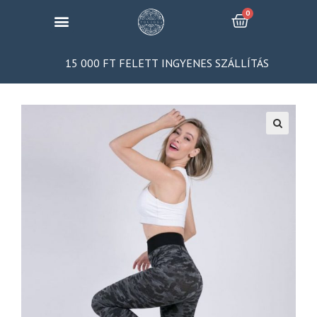
15 000 FT FELETT INGYENES SZÁLLÍTÁS
🔍