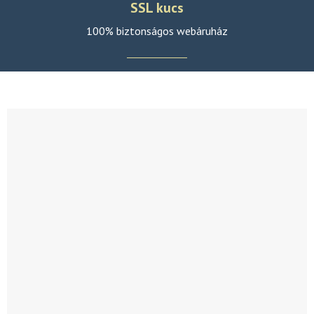
SSL kucs
100% biztonságos webáruház