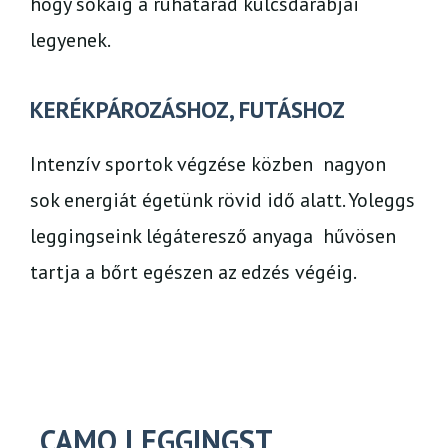
hogy sokáig a ruhatárad
kulcsdarabjai
legyenek.
KERÉKPÁROZÁSHOZ, FUTÁSHOZ
Intenzív sportok végzése közben nagyon
sok energiát égetünk rövid idő alatt. Yoleggs
leggingseink légáteresző anyaga hűvösen
tartja a bőrt egészen az edzés végéig.
CAMO LEGGINGST