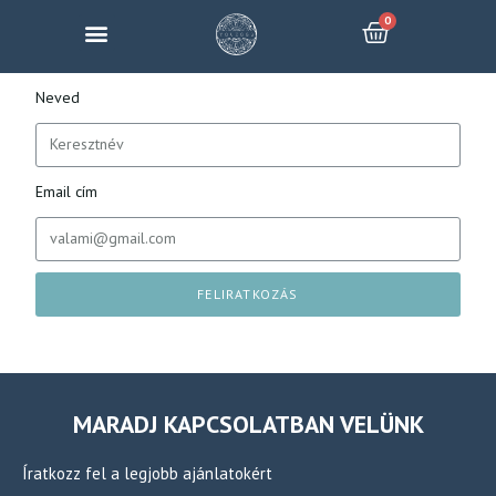
Neved
Email cím
FELIRATKOZÁS
MARADJ KAPCSOLATBAN VELÜNK
Íratkozz fel a legjobb ajánlatokért